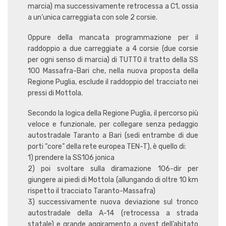
marcia) ma successivamente retrocessa a C1, ossia
a un’unica carreggiata con sole 2 corsie.
Oppure della mancata programmazione per il
raddoppio a due carreggiate a 4 corsie (due corsie
per ogni senso di marcia) di TUTTO il tratto della SS
100 Massafra-Bari che, nella nuova proposta della
Regione Puglia, esclude il raddoppio del tracciato nei
pressi di Mottola.
Secondo la logica della Regione Puglia, il percorso più
veloce e funzionale, per collegare senza pedaggio
autostradale Taranto a Bari (sedi entrambe di due
porti “core” della rete europea TEN-T), è quello di:
1) prendere la SS106 jonica
2) poi svoltare sulla diramazione 106-dir per
giungere ai piedi di Mottola (allungando di oltre 10 km
rispetto il tracciato Taranto-Massafra)
3) successivamente nuova deviazione sul tronco
autostradale della A-14 (retrocessa a strada
statale) e grande aggiramento a ovest dell’abitato