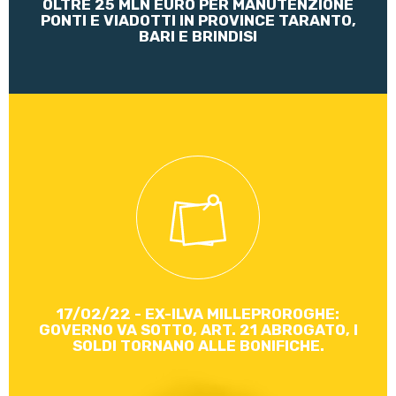
OLTRE 25 MLN EURO PER MANUTENZIONE
PONTI E VIADOTTI IN PROVINCE TARANTO,
BARI E BRINDISI
Alle 2:40 di notte, il nostro emendamento soppressivo
dell’art.21 è stato approvato contro la volontà del Governo
e della relatrice della Lega Nord.
Leggi di più
17/02/22 - EX-ILVA MILLEPROROGHE:
GOVERNO VA SOTTO, ART. 21 ABROGATO, I
SOLDI TORNANO ALLE BONIFICHE.