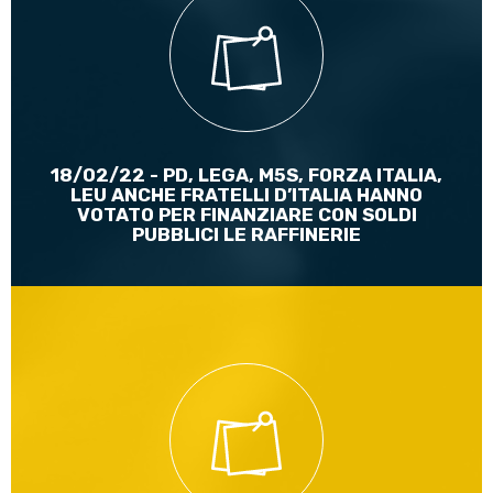
PD, LEGA, M5S, FORZA ITALIA, LEU anche FRATELLI D’ITALIA
hanno sottoscritto e votato a favore di una mozione della
Prestigiacomo per finanziare con soldi pubblici le raffinerie
Leggi di più
18/02/22 - PD, LEGA, M5S, FORZA ITALIA,
LEU ANCHE FRATELLI D’ITALIA HANNO
VOTATO PER FINANZIARE CON SOLDI
PUBBLICI LE RAFFINERIE
I sindaci possono farlo!
Leggi di più