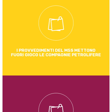
Più di 2000 chilometri quadrati di aree in concessione ai
petrolieri sono sono state restituite allo Stato!
Leggi di più
I PROVVEDIMENTI DEL M5S METTONO
FUORI GIOCO LE COMPAGNIE PETROLIFERE
Premiare chi bonifica i tetti dall'asbesto è un deterrente
con doppio valore: si allontana la fibra killer e passando al
fotovoltaico si favorisce la produzione di energia pulita