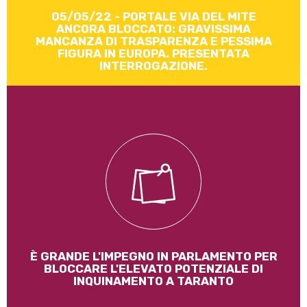
Leggi di più
05/05/22 - PORTALE VIA DEL MITE
ANCORA BLOCCATO: GRAVISSIMA
MANCANZA DI TRASPARENZA E PESSIMA
FIGURA IN EUROPA. PRESENTATA
INTERROGAZIONE.
Depositata una interrogazione parlamentare sulla
discarica Linea Ambiente di Grottaglie mentre a nella
provincia di Taranto, l'Ente provinciale continua ad
autorizzare raddoppi e sopralzi per siti di smaltimento
rifiuti. Ultimo disco verde per Appia Energy
Leggi di più
È GRANDE L'IMPEGNO IN PARLAMENTO PER
BLOCCARE L'ELEVATO POTENZIALE DI
INQUINAMENTO A TARANTO