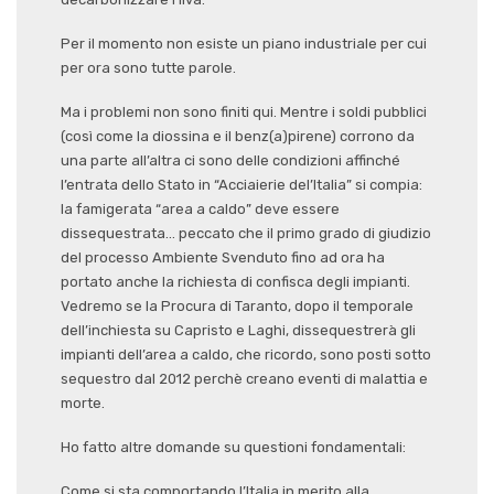
Per il momento non esiste un piano industriale per cui
per ora sono tutte parole.
Ma i problemi non sono finiti qui. Mentre i soldi pubblici
(così come la diossina e il benz(a)pirene) corrono da
una parte all’altra ci sono delle condizioni affinché
l’entrata dello Stato in “Acciaierie del’Italia” si compia:
la famigerata “area a caldo” deve essere
dissequestrata… peccato che il primo grado di giudizio
del processo Ambiente Svenduto fino ad ora ha
portato anche la richiesta di confisca degli impianti.
Vedremo se la Procura di Taranto, dopo il temporale
dell’inchiesta su Capristo e Laghi, dissequestrerà gli
impianti dell’area a caldo, che ricordo, sono posti sotto
sequestro dal 2012 perchè creano eventi di malattia e
morte.
Ho fatto altre domande su questioni fondamentali:
Come si sta comportando l’Italia in merito alla