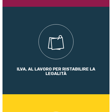
La prima parte dell'intervista rilasciata all'AdnKronos, nota
agenzia di informazione italiana, su Ilva e in merito ai fatti
della passata domenica a Taranto
Leggi di più
ILVA, AL LAVORO PER RISTABILIRE LA
LEGALITÀ