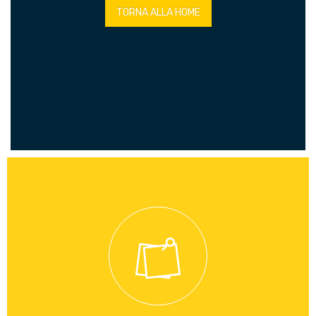
TORNA ALLA HOME
A distanza di quasi un mese, precisamente dal 7 Aprile
2022, il portale del Mite dedicato alle Valutazioni d’impatto
ambientali (oltre che VAS e AIA) ancora non funziona e
rende impossibile la consultazione di tutti gli atti ai cittadini
nonché la pubblicazione de...