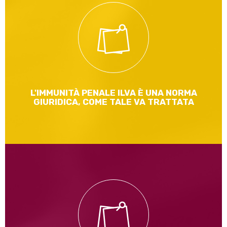
Ritorno sul tema dell'immunità penale, per fare - ancora
una volta - chiarezza
Leggi di più
L'IMMUNITÀ PENALE ILVA È UNA NORMA
GIURIDICA, COME TALE VA TRATTATA
Oggi in Commissione Attività produttive si è tenuta
l'audizione dei Commissari Ilva in As. Le uniche procedure
di bonifica attualmente in corso a Taranto sono quelle delle