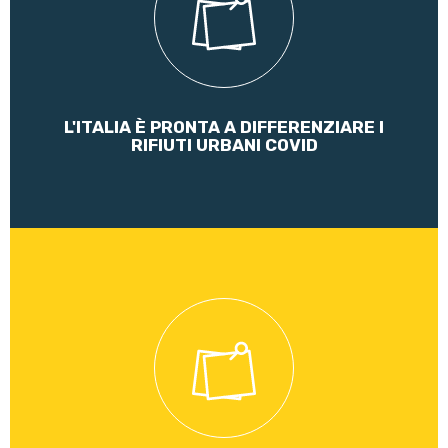
Leggi di più
L'ITALIA È PRONTA A DIFFERENZIARE I
RIFIUTI URBANI COVID
È arrivata la sentenza del Tar che ha rigettato il ricorso del
Presidente della Provincia di Taranto, già interdetto
temporaneamente dal conferimento di incarichi. Ora è un
Presidente dimezzato dei suoi poteri, vada a casa!
Leggi di più