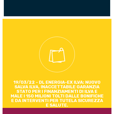
E’ bastata qualche settimana al Governo per togliere
nuovamente 150 milioni dal patrimonio destinato (soldi
sottratti ai Riva) e quindi dalle bonifiche per destinarli alla
fantomatica decarbonizazione di cui al momento non
esiste ne piano industriale ne un AIA e che qual...
Leggi di più
19/03/22 - DL ENERGIA-EX ILVA: NUOVO
SALVA ILVA, INACCETTABILE GARANZIA
STATO PER I FINANZIAMENTI DI ILVA E
MALE I 150 MILIONI TOLTI DALLE BONIFICHE
E DA INTERVENTI PER TUTELA SICUREZZA
E SALUTE.