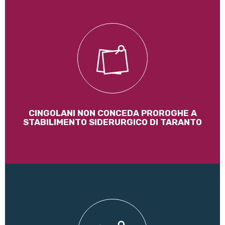
Il Ministro della Transizione ecologica Roberto Cingolani
non conceda la proroga alla prescrizione della Batteria n.12
della cokeria dell’ex Ilva
Leggi di più
CINGOLANI NON CONCEDA PROROGHE A
STABILIMENTO SIDERURGICO DI TARANTO
No a nuovi inceneritori!