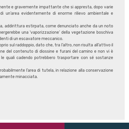
emente e gravemente impattante che si appresta, dopo varie
no di un’area evidentemente di enorme rilievo ambientale e
, addirittura estirpata, come denunciato anche da un noto
emergerebbe una ‘vaporizzazione’ della vegetazione boschiva
ai denti di un escavatore meccanico.
o sul raddoppio, dato che, tra l’altro, non risulta all’attivo il
e del contenuto di diossine e furani del camino e non vi è
, le quali cadendo potrebbero trasportare con sé sostanze
obabilmente l’area di tutela, in relazione alla conservazione
seriamente minacciata.