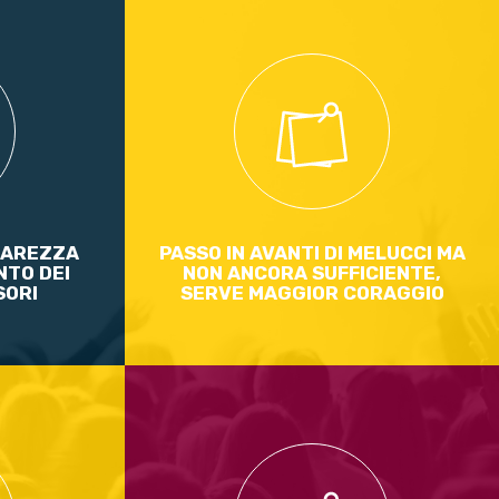
le fossili
Vi spiego ciò che penso dell'audizione del
sindaco di Taranto, Rinaldo Melucci, in
commissioni congiunte Ambiente e Attività
produttive della Camera di martedì scorso
Leggi di più
IAREZZA
PASSO IN AVANTI DI MELUCCI MA
NTO DEI
NON ANCORA SUFFICIENTE,
SORI
SERVE MAGGIOR CORAGGIO
tro sui suoi
Una delle diverse criticità del PiTESAI di