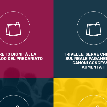
provato dal CdM il DL Dignità,
Nessun favore ai giganti del
trumento attraverso il quale il
el cambiamento ha iniziato a
Leggi di più
 il Jobs Act che ha distrutto il
oro relegando l’articolo 4 della
stituzione ai margini
ETO DIGNITÀ , LA
TRIVELLE, SERVE CH
Leggi di più
OO DEL PRECARIATO
SUL REALE PAGAME
CANONI CONCES
AUMENTATI
cambia passo, come sempre per
La Regione Puglia torni indie