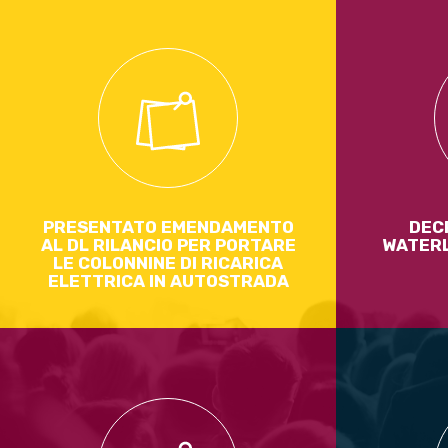
Un emendamento del M5S al dl Rilancio si
È stato ap
propone di risolvere uno stallo durato per
ossia lo s
troppo tempo!
governo d
smantellare
mondo del lav
Leggi di più
Co
PRESENTATO EMENDAMENTO
DECR
AL DL RILANCIO PER PORTARE
WATERL
LE COLONNINE DI RICARICA
ELETTRICA IN AUTOSTRADA
Da oggi si 