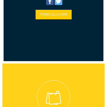
TORNA ALLA HOME
Di Maio ha firmato una circolare che permetterà ai
parlamentari di partecipare come uditori ai tavoli di crisi
aziendali del Mise. Parlamento ed Esecutivo possono
lavorare insieme per migliorare la qualità di vita dei cittadini