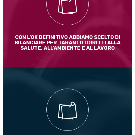
non farsi ricattare da una multinazionale
straniera...INTERVENTO IN AULA
Leggi di più
CON L’OK DEFINITIVO ABBIAMO SCELTO DI
BILANCIARE PER TARANTO I DIRITTI ALLA
SALUTE, ALL’AMBIENTE E AL LAVORO
Le audizioni del professor Armaroli, del think tank Ecco e di
ENI svolte in Commissione congiunta Attività Produttive ed
Esteri sulla possibilità di realizzare il gasdotto Eastmed,
hanno sostanzialmente messo in evidenza le numerose
criticità che comporter...